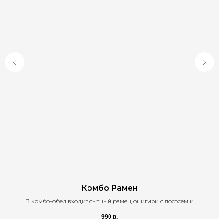
Комбо Рамен
В комбо-обед входит сытный рамен, онигири с лососем и
фирменный морс
зе
990
р.