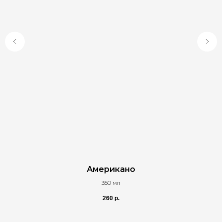
Американо
350 мл
260
р.