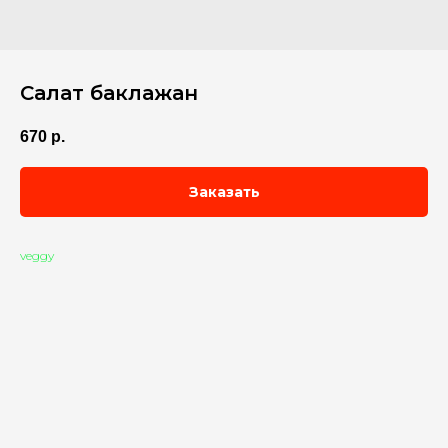
Салат баклажан
670
р.
Заказать
veggy