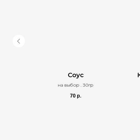
яжьим
Соус
на выбор . 30гр
па
ель фри,
70
р.
с