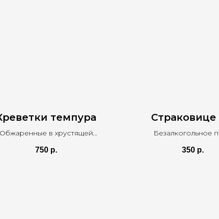
Креветки темпура
Страковице 
Обжаренные в хрустящей
Безалкогольное 
нировке креветки с соусом
750
р.
350
р.
манго-чили. 150гр / 30 гр