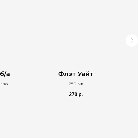
б/а
Флэт Уайт
М
пиво
250 мл
го
270
р.