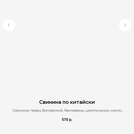
Свинина по китайски
Свинина, перец болгарский, баклажаны, шампиньоны, кисло
сладкий соус, сливки, кинза, кунжут, Чили-арахис.
570
р.
2 5 0 гр / 5 0 0 гр