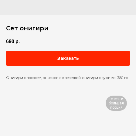
Сет онигири
690
р.
Заказать
Онигири с лососем, онигири с креветкой, онигири с сурими. 360 гр
теперь и
большая
порция